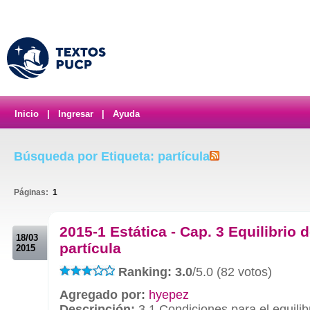
Inicio
|
Ingresar
|
Ayuda
Búsqueda por Etiqueta: partícula
Páginas:
1
.
2015-1 Estática - Cap. 3 Equilibrio 
18/03
partícula
2015
Ranking: 3.0
/5.0 (82 votos)
Agregado por:
hyepez
Descripción:
3.1 Condiciones para el equili