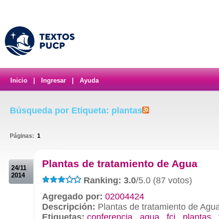
Inicio
|
Ingresar
|
Ayuda
Búsqueda por Etiqueta: plantas
Páginas:
1
.
Plantas de tratamiento de Agua
24/11
2014
Ranking: 3.0
/5.0 (87 votos)
Agregado por:
02004424
Descripción:
Plantas de tratamiento de Agu
Etiquetas:
conferencia
,
agua
,
fci
,
plantas
,