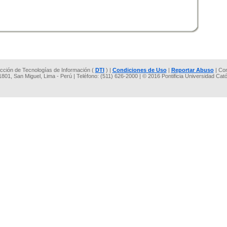
rección de Tecnologías de Información (
DTI
) |
Condiciones de Uso
|
Reportar Abuso
| Co
 1801, San Miguel, Lima - Perú | Teléfono: (511) 626-2000 | © 2016 Pontificia Universidad Cat