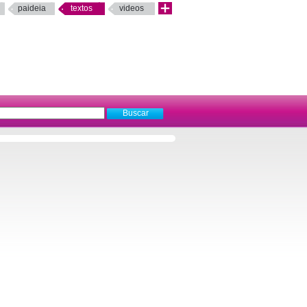
paideia
textos
videos