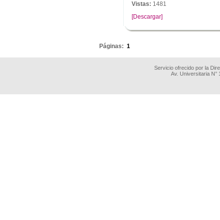
Vistas:
1481
[Descargar]
.
Páginas:
1
Servicio ofrecido por la Di
Av. Universitaria N°