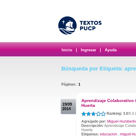
Inicio
|
Ingresar
|
Ayuda
Búsqueda por Etiqueta: apre
Páginas:
1
.
Aprendizaje Colaborativo 
19/09
Huerta
2014
Ranking: 3.0
/5.0 
Agregado por:
Miguel-Humberto
Descripción:
Aprendizaje Colabo
Huerta
Etiquetas:
educacion
,
miguel-h