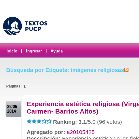
Inicio
|
Ingresar
|
Ayuda
Búsqueda por Etiqueta: imágenes religiosas
Páginas:
1
.
Experiencia estética religiosa (Virg
28/06
Carmen- Barrios Altos)
2014
Ranking: 3.1
/5.0 (96 votos)
Agregado por:
a20105425
Descripción:
Experiencia estética de los fie