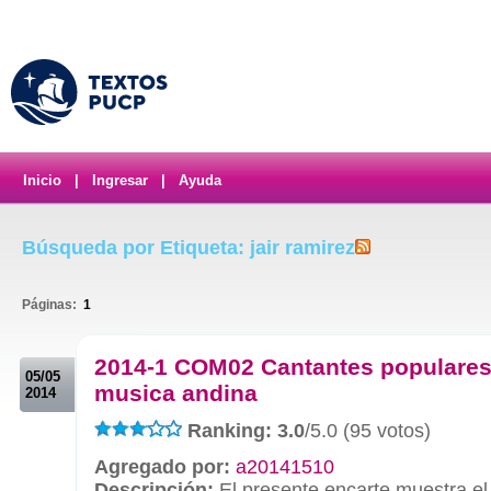
Inicio
|
Ingresar
|
Ayuda
Búsqueda por Etiqueta: jair ramirez
Páginas:
1
.
2014-1 COM02 Cantantes populares
05/05
musica andina
2014
Ranking: 3.0
/5.0 (95 votos)
Agregado por:
a20141510
Descripción:
El presente encarte muestra el 