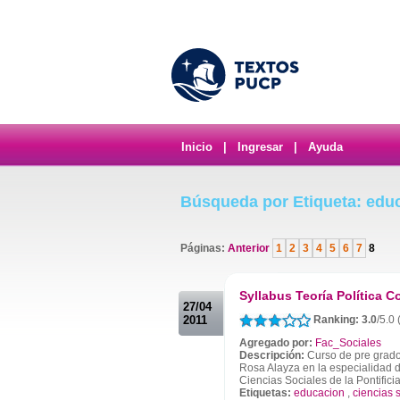
Inicio
|
Ingresar
|
Ayuda
Búsqueda por Etiqueta: edu
Páginas:
Anterior
1
2
3
4
5
6
7
8
.
Syllabus Teoría Política 
27/04
2011
Ranking: 3.0
/5.0
Agregado por:
Fac_Sociales
Descripción:
Curso de pre grado 
Rosa Alayza en la especialidad d
Ciencias Sociales de la Pontifici
Etiquetas:
educacion
,
ciencias 