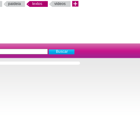
paideia
textos
videos