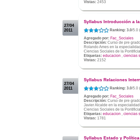
Vistas:
2453
.
.
Syllabus Introducción a la
27/04
2011
Ranking: 3.0
/5.0
Agregado por:
Fac_Sociales
Descripción:
Curso de pre grado 
Rolando Ames en la especialidad 
Ciencias Sociales de la Pontifici
Etiquetas:
educacion
,
ciencias 
Vistas:
2152
.
.
Syllabus Relaciones Inter
27/04
2011
Ranking: 3.0
/5.0
Agregado por:
Fac_Sociales
Descripción:
Curso de pre grado 
Javier Alcalde en la especialidad
Ciencias Sociales de la Pontifici
Etiquetas:
educacion
,
ciencias 
Vistas:
1781
.
.
Syllabus Estado y Política