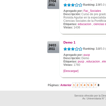
27/04
2011
Ranking: 2.9
/5.0
Agregado por:
Fac_Sociales
Descripción:
Curso de pre grado 
Roisida Aguilar en la especialida
Ciencias Sociales de la Pontifici
Etiquetas:
educacion
,
ciencias 
Vistas:
1436
.
.
Demo 1
24/03
2011
Ranking: 3.0
/5.0
Agregado por:
pucp
Descripción:
Demo
Etiquetas:
pucp
,
educacion
,
el
Vistas:
1760
[Descargar]
.
Páginas:
Anterior
1
2
3
4
5
6
7
8
Servicio ofrecido por la Di
Av. Universitaria N°