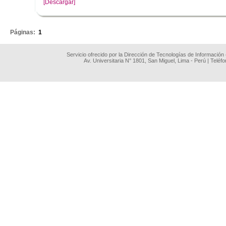
[Descargar]
.
Páginas:
1
Servicio ofrecido por la Dirección de Tecnologías de Información
Av. Universitaria N° 1801, San Miguel, Lima - Perú | Teléf