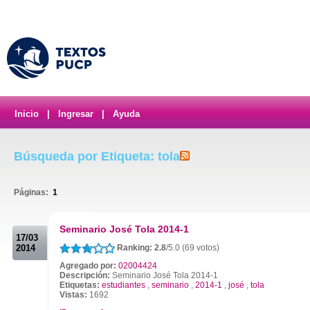
Inicio
|
Ingresar
|
Ayuda
Búsqueda por Etiqueta: tola
Páginas:
1
.
Seminario José Tola 2014-1
17/03
2014
Ranking: 2.8
/5.0 (69 votos)
Agregado por:
02004424
Descripción:
Seminario José Tola 2014-1
Etiquetas:
estudiantes
,
seminario
,
2014-1
,
josé
,
tola
Vistas:
1692