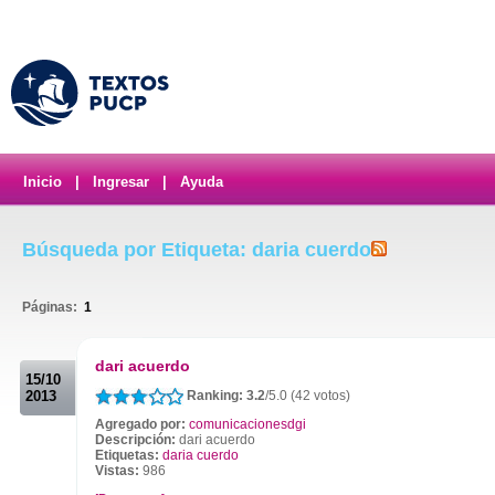
Inicio
|
Ingresar
|
Ayuda
Búsqueda por Etiqueta: daria cuerdo
Páginas:
1
.
dari acuerdo
15/10
2013
Ranking: 3.2
/5.0 (42 votos)
Agregado por:
comunicacionesdgi
Descripción:
dari acuerdo
Etiquetas:
daria cuerdo
Vistas:
986