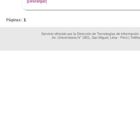
[Descargar]
.
Páginas:
1
Servicio ofrecido por la Dirección de Tecnologías de Información
Av. Universitaria N° 1801, San Miguel, Lima - Perú | Teléf