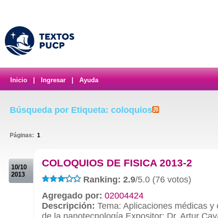
Inicio
|
Ingresar
|
Ayuda
Búsqueda por Etiqueta: coloquios
Páginas:
1
.
COLOQUIOS DE FISICA 2013-2
10/10
2013
Ranking: 2.9
/5.0 (76 votos)
Agregado por:
02004424
Descripción:
Tema: Aplicaciones médicas y 
de la nanotecnología Expositor: Dr. Artur Ca