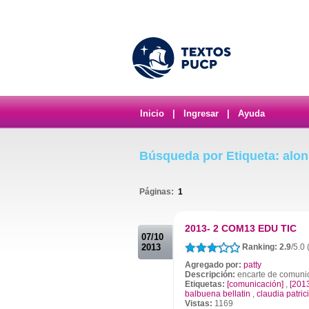
Inicio
|
Ingresar
|
Ayuda
Búsqueda por Etiqueta: alon
Páginas:
1
.
2013- 2 COM13 EDU TIC
07/10
2013
Ranking: 2.9
/5.0 
Agregado por:
patty
Descripción:
encarte de comunic
Etiquetas:
[comunicación]
,
[201
balbuena bellatin
,
claudia patri
Vistas:
1169