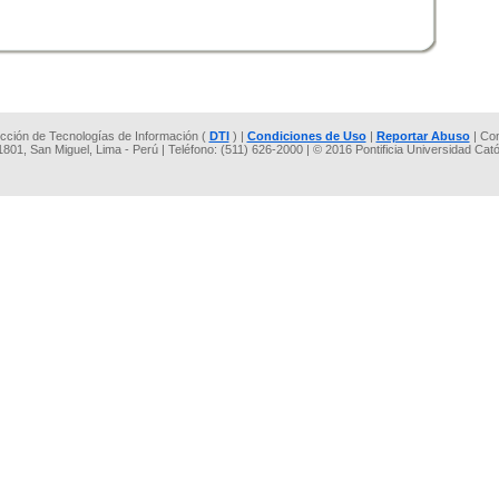
rección de Tecnologías de Información (
DTI
) |
Condiciones de Uso
|
Reportar Abuso
| Co
 1801, San Miguel, Lima - Perú | Teléfono: (511) 626-2000 | © 2016 Pontificia Universidad Cat