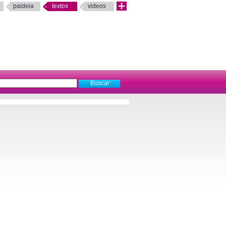
paideia
textos
videos