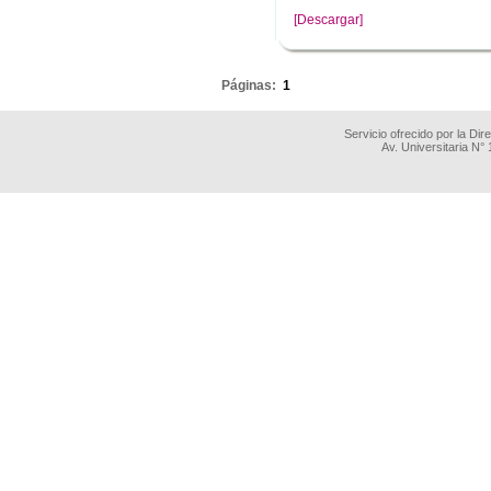
[Descargar]
.
Páginas:
1
Servicio ofrecido por la Di
Av. Universitaria N°