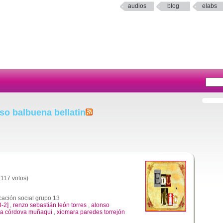
audios
blog
elabs
so balbuena bellatin
(117 votos)
ación social grupo 13
3-2]
,
renzo sebastián león torres
,
alonso
cia córdova muñaqui
,
xiomara paredes torrejón