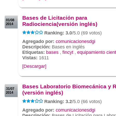
.
.
Bases de Licitación para
01/08
Radiociencia(versión inglés)
2014
Ranking: 3.0
/5.0 (69 votos)
Agregado por:
comunicacionesdgi
Descripción:
Bases en inglés
Etiquetas:
bases
,
fincyt
,
equipamiento cient
Vistas:
1611
[Descargar]
.
.
Bases Laboratorio Biomecánica y 
31/07
(versión inglés)
2014
Ranking: 3.2
/5.0 (66 votos)
Agregado por:
comunicacionesdgi
Descripción:
Bases de Licitación para Labor