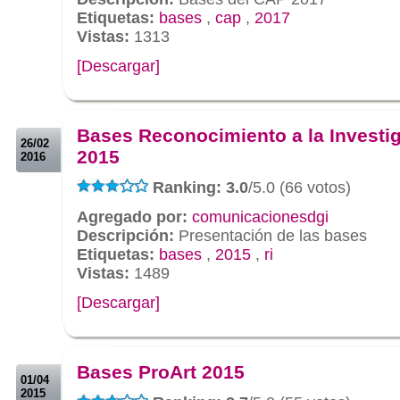
Etiquetas:
bases
,
cap
,
2017
Vistas:
1313
[Descargar]
.
.
Bases Reconocimiento a la Investi
26/02
2015
2016
Ranking: 3.0
/5.0 (66 votos)
Agregado por:
comunicacionesdgi
Descripción:
Presentación de las bases
Etiquetas:
bases
,
2015
,
ri
Vistas:
1489
[Descargar]
.
.
Bases ProArt 2015
01/04
2015