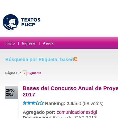
Inicio
|
Ingresar
|
Ayuda
Búsqueda por Etiqueta: bases
Páginas:
1
2
Siguiente
.
Bases del Concurso Anual de Proy
26/05
2017
2016
Ranking: 2.9
/5.0 (58 votos)
Agregado por:
comunicacionesdgi
Descripción:
Bases del CAP 2017