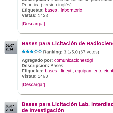
Robótica (versión inglés)
Etiquetas:
bases
,
laboratorio
Vistas:
1433
[Descargar]
.
.
Bases para Licitación de Radiocien
08/07
2014
Ranking: 3.1
/5.0 (67 votos)
Agregado por:
comunicacionesdgi
Descripción:
Bases
Etiquetas:
bases
,
fincyt
,
equipamiento cient
Vistas:
1493
[Descargar]
.
.
Bases para Licitación Lab. Interdisc
08/07
de Investigación
2014