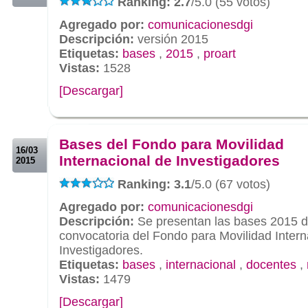
Ranking: 2.7
/5.0 (55 votos)
Agregado por:
comunicacionesdgi
Descripción:
versión 2015
Etiquetas:
bases
,
2015
,
proart
Vistas:
1528
[Descargar]
.
.
Bases del Fondo para Movilidad
16/03
Internacional de Investigadores
2015
Ranking: 3.1
/5.0 (67 votos)
Agregado por:
comunicacionesdgi
Descripción:
Se presentan las bases 2015 d
convocatoria del Fondo para Movilidad Intern
Investigadores.
Etiquetas:
bases
,
internacional
,
docentes
,
Vistas:
1479
[Descargar]