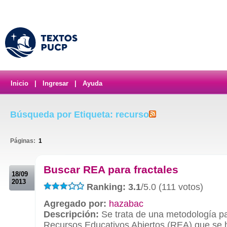
Inicio
|
Ingresar
|
Ayuda
Búsqueda por Etiqueta: recurso
Páginas:
1
.
Buscar REA para fractales
18/09
2013
Ranking: 3.1
/5.0 (111 votos)
Agregado por:
hazabac
Descripción:
Se trata de una metodología p
Recursos Educativos Abiertos (REA) que se h