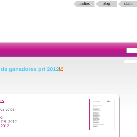
audios
blog
elabs
 de ganadores pri 2012
012
(62 votos)
gi
s PRI 2012
i 2012