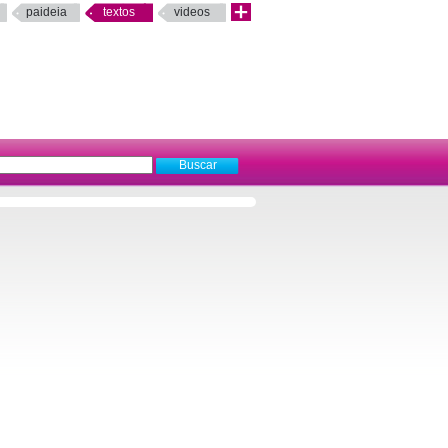
paideia
textos
videos