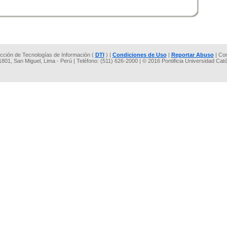
rección de Tecnologías de Información (
DTI
) |
Condiciones de Uso
|
Reportar Abuso
| Co
 1801, San Miguel, Lima - Perú | Teléfono: (511) 626-2000 | © 2016 Pontificia Universidad Cat