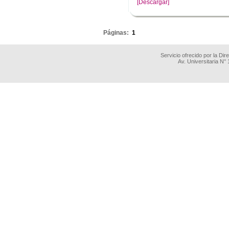
[Descargar]
.
Páginas:
1
Servicio ofrecido por la Di
Av. Universitaria N°