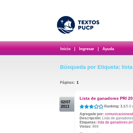
Inicio
|
Ingresar
|
Ayuda
Búsqueda por Etiqueta: lista
Páginas:
1
.
Lista de ganadores PRI 2
02/07
2013
Ranking: 3.1
/5.0 
Agregado por:
comunicacionesd
Descripción:
Lista de ganadore
Etiquetas:
lista de ganadores pr
Vistas:
969