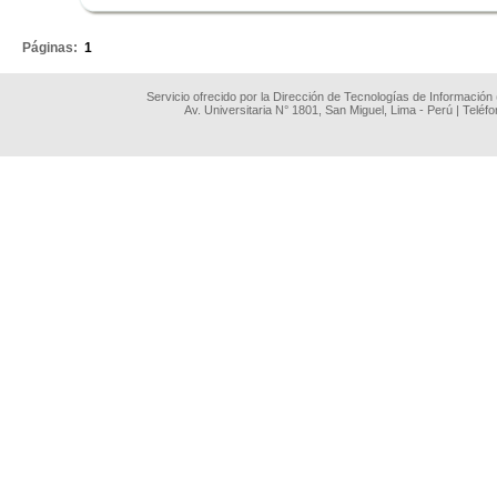
.
Páginas:
1
Servicio ofrecido por la Dirección de Tecnologías de Información
Av. Universitaria N° 1801, San Miguel, Lima - Perú | Teléf