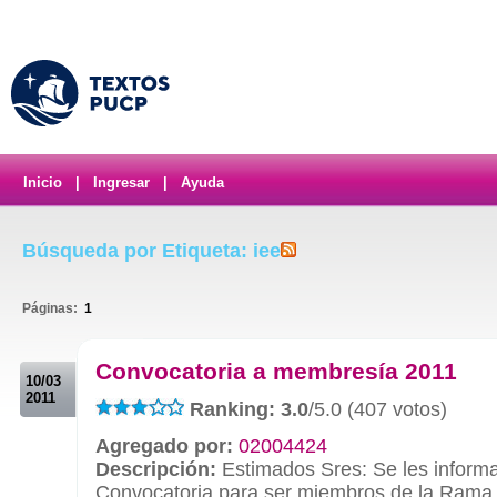
Inicio
|
Ingresar
|
Ayuda
Búsqueda por Etiqueta: iee
Páginas:
1
.
Convocatoria a membresía 2011
10/03
2011
Ranking: 3.0
/5.0 (407 votos)
Agregado por:
02004424
Descripción:
Estimados Sres: Se les informa
Convocatoria para ser miembros de la Rama E