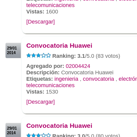
telecomunicaciones
Vistas:
1600
[Descargar]
.
.
Convocatoria Huawei
29/01
2014
Ranking: 3.1
/5.0 (83 votos)
Agregado por:
02004424
Descripción:
Convocatoria Huawei
Etiquetas:
ingenieria
,
convocatoria
,
electró
telecomunicaciones
Vistas:
1530
[Descargar]
.
.
Convocatoria Huawei
29/01
2014
Ranking: 3.0
/5.0 (80 votos)