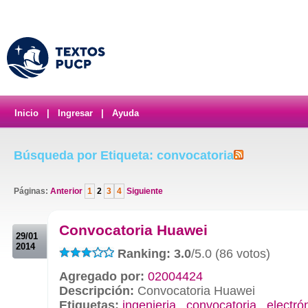
Inicio
|
Ingresar
|
Ayuda
Búsqueda por Etiqueta: convocatoria
Páginas:
Anterior
1
2
3
4
Siguiente
.
Convocatoria Huawei
29/01
2014
Ranking: 3.0
/5.0 (86 votos)
Agregado por:
02004424
Descripción:
Convocatoria Huawei
Etiquetas:
ingenieria
,
convocatoria
,
electró