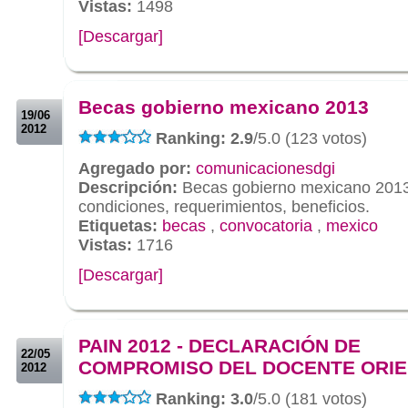
Vistas:
1498
[Descargar]
.
.
Becas gobierno mexicano 2013
19/06
2012
Ranking: 2.9
/5.0 (123 votos)
Agregado por:
comunicacionesdgi
Descripción:
Becas gobierno mexicano 2013
condiciones, requerimientos, beneficios.
Etiquetas:
becas
,
convocatoria
,
mexico
Vistas:
1716
[Descargar]
.
.
PAIN 2012 - DECLARACIÓN DE
22/05
COMPROMISO DEL DOCENTE ORI
2012
Ranking: 3.0
/5.0 (181 votos)