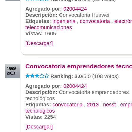
Agregado por:
02004424
Descripción:
Convocatoria Huawei
Etiquetas:
ingenieria
,
convocatoria
,
electró
telecomunicaciones
Vistas:
1605
[Descargar]
.
.
Convocatoria emprendedores tecno
15/06
2013
Ranking: 3.0
/5.0 (108 votos)
Agregado por:
02004424
Descripción:
Convocatoria emprendedores
tecnológicos
Etiquetas:
convocatoria
,
2013
,
nesst
,
empr
tecnologicos
Vistas:
2254
[Descargar]