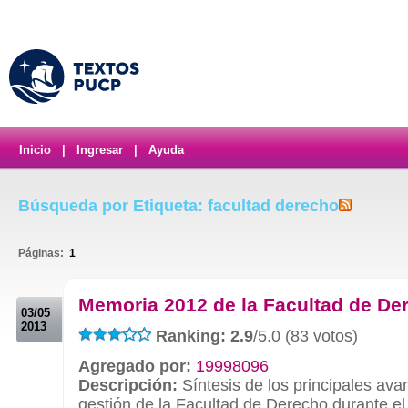
Inicio
|
Ingresar
|
Ayuda
Búsqueda por Etiqueta: facultad derecho
Páginas:
1
.
Memoria 2012 de la Facultad de De
03/05
2013
Ranking: 2.9
/5.0 (83 votos)
Agregado por:
19998096
Descripción:
Síntesis de los principales ava
gestión de la Facultad de Derecho durante el