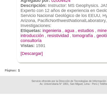
Agregado por:
02004424
Descripción:
Instructor: MS Geophysics.
Experto con 12 años de experiencia en Geolo
Servicio Nacional Geológico de los EEUU, H
Arizona, PacificNorthwestNationalLaboratory
Investigaciones:
Etiquetas:
ingenieria
,
agua
,
estudios
,
mine
introducción
,
resistividad
,
tomografía
,
geoló
consultoría
Vistas:
1591
[Descargar]
.
Páginas:
1
Servicio ofrecido por la Dirección de Tecnologías de Información
Av. Universitaria N° 1801, San Miguel, Lima - Perú | Teléf