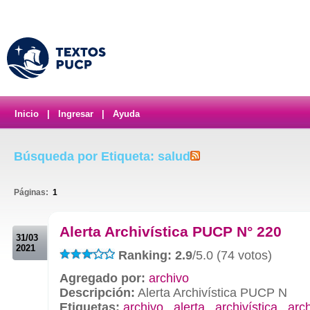
Inicio
|
Ingresar
|
Ayuda
Búsqueda por Etiqueta: salud
Páginas:
1
.
Alerta Archivística PUCP N° 220
31/03
2021
Ranking: 2.9
/5.0 (74 votos)
Agregado por:
archivo
Descripción:
Alerta Archivística PUCP N
Etiquetas:
archivo
,
alerta
,
archivística
,
arc