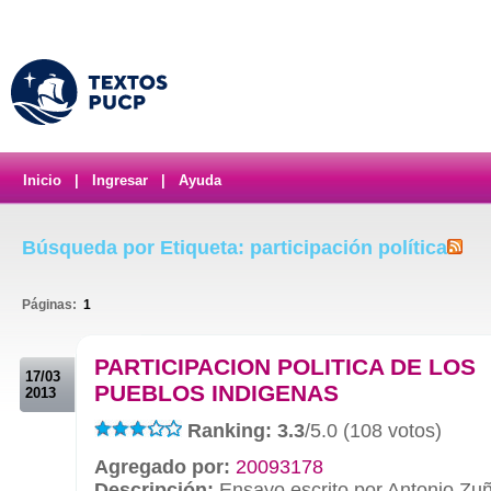
Inicio
|
Ingresar
|
Ayuda
Búsqueda por Etiqueta: participación política
Páginas:
1
.
PARTICIPACION POLITICA DE LOS
17/03
PUEBLOS INDIGENAS
2013
Ranking: 3.3
/5.0 (108 votos)
Agregado por:
20093178
Descripción:
Ensayo escrito por Antonio Zu