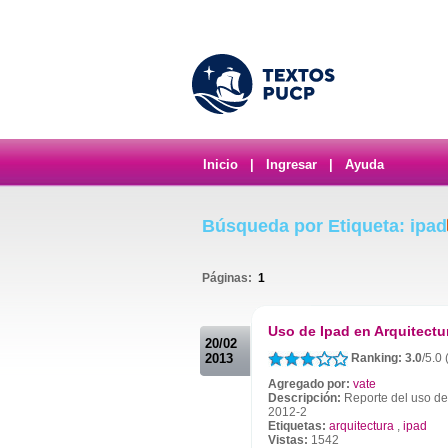
Inicio
|
Ingresar
|
Ayuda
Búsqueda por Etiqueta: ipad
Páginas:
1
.
Uso de Ipad en Arquitectu
20/02
2013
Ranking: 3.0
/5.0 
Agregado por:
vate
Descripción:
Reporte del uso de 
2012-2
Etiquetas:
arquitectura
,
ipad
Vistas:
1542