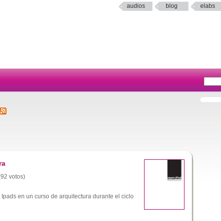
audios
blog
elabs
ra
(92 votos)
Ipads en un curso de arquitectura durante el ciclo