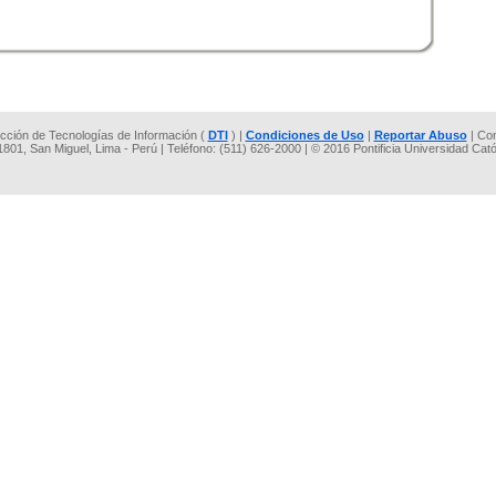
rección de Tecnologías de Información (
DTI
) |
Condiciones de Uso
|
Reportar Abuso
| Co
 1801, San Miguel, Lima - Perú | Teléfono: (511) 626-2000 | © 2016 Pontificia Universidad Cat