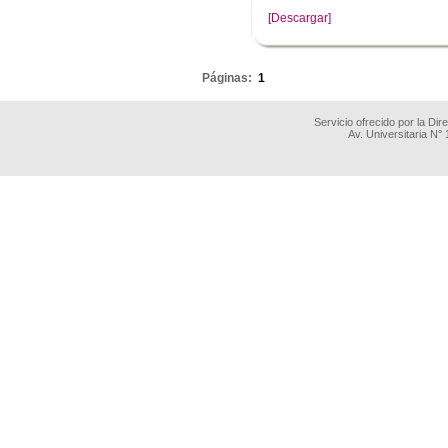
[Descargar]
.
Páginas:
1
Servicio ofrecido por la Di
Av. Universitaria N°