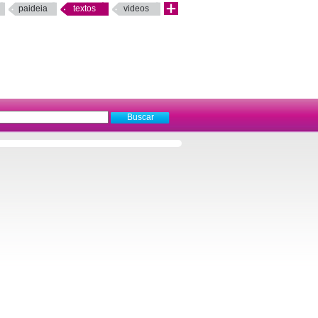
paideia
textos
videos