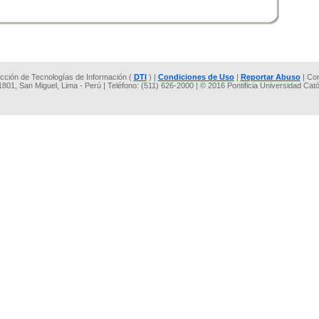
rección de Tecnologías de Información (
DTI
) |
Condiciones de Uso
|
Reportar Abuso
| Co
 1801, San Miguel, Lima - Perú | Teléfono: (511) 626-2000 | © 2016 Pontificia Universidad Cat