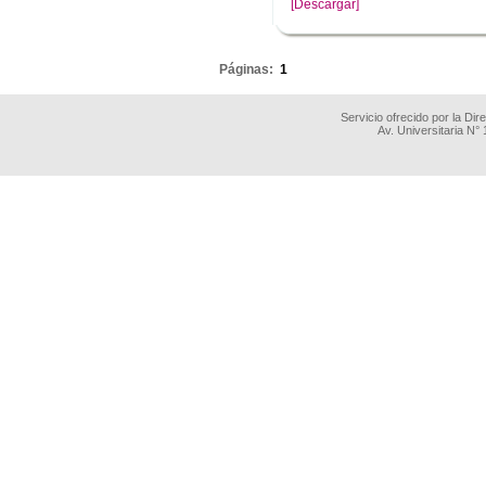
[Descargar]
.
Páginas:
1
Servicio ofrecido por la Di
Av. Universitaria N°