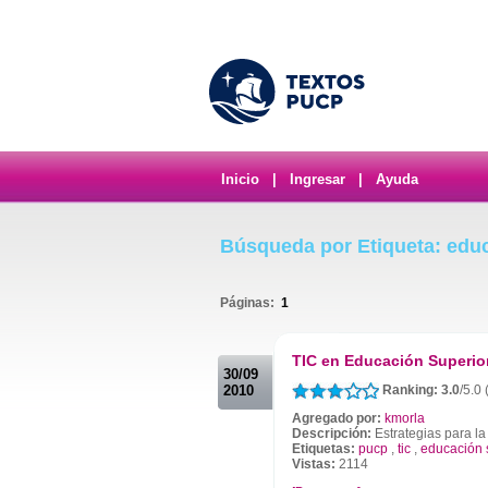
Inicio
|
Ingresar
|
Ayuda
Búsqueda por Etiqueta: edu
Páginas:
1
.
TIC en Educación Superio
30/09
2010
Ranking: 3.0
/5.0
Agregado por:
kmorla
Descripción:
Estrategias para la
Etiquetas:
pucp
,
tic
,
educación 
Vistas:
2114