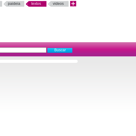
paideia
textos
videos