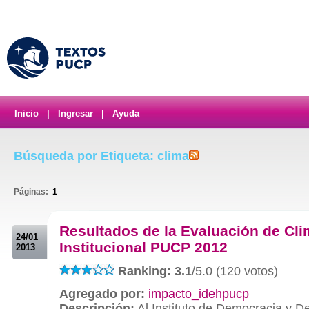
Inicio
|
Ingresar
|
Ayuda
Búsqueda por Etiqueta: clima
Páginas:
1
.
Resultados de la Evaluación de Cl
24/01
Institucional PUCP 2012
2013
Ranking: 3.1
/5.0 (120 votos)
Agregado por:
impacto_idehpucp
Descripción:
Al Instituto de Democracia y 