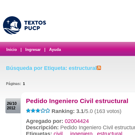
Inicio
|
Ingresar
|
Ayuda
Búsqueda por Etiqueta: estructural
Páginas:
1
.
Pedido Ingeniero Civil estructural
26/10
2012
Ranking: 3.1
/5.0 (163 votos)
Agregado por:
02004424
Descripción:
Pedido Ingeniero Civil estructu
Etiquetas:
civil
,
,
ingeniero
,
estructural