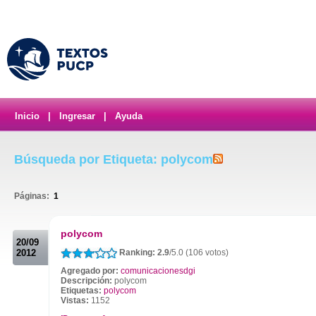
Inicio
|
Ingresar
|
Ayuda
Búsqueda por Etiqueta: polycom
Páginas:
1
.
polycom
20/09
2012
Ranking: 2.9
/5.0 (106 votos)
Agregado por:
comunicacionesdgi
Descripción:
polycom
Etiquetas:
polycom
Vistas:
1152