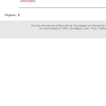
[Descargar]
.
Páginas:
1
Servicio ofrecido por la Dirección de Tecnologías de Información
Av. Universitaria N° 1801, San Miguel, Lima - Perú | Teléf