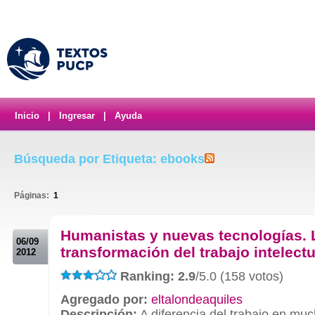
Inicio
|
Ingresar
|
Ayuda
Búsqueda por Etiqueta: ebooks
Páginas:
1
.
Humanistas y nuevas tecnologías. 
06/09
transformación del trabajo intelectu
2012
Ranking: 2.9
/5.0 (158 votos)
Agregado por:
eltalondeaquiles
Descripción:
A diferencia del trabajo en muc