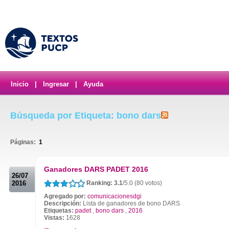
Inicio
|
Ingresar
|
Ayuda
Búsqueda por Etiqueta: bono dars
Páginas:
1
.
Ganadores DARS PADET 2016
26/07
2016
Ranking: 3.1
/5.0 (80 votos)
Agregado por:
comunicacionesdgi
Descripción:
Lista de ganadores de bono DARS
Etiquetas:
padet
,
bono dars
,
2016
Vistas:
1628