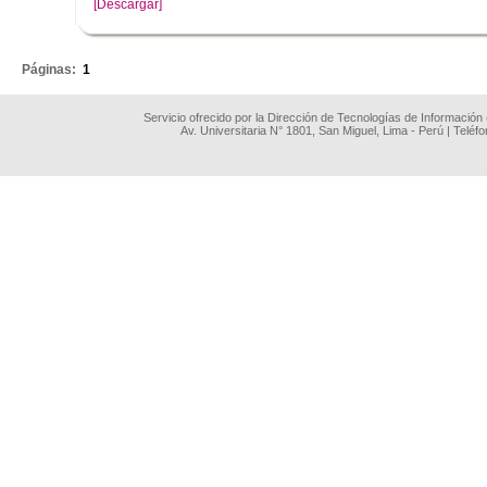
[Descargar]
.
Páginas:
1
Servicio ofrecido por la Dirección de Tecnologías de Información
Av. Universitaria N° 1801, San Miguel, Lima - Perú | Teléf