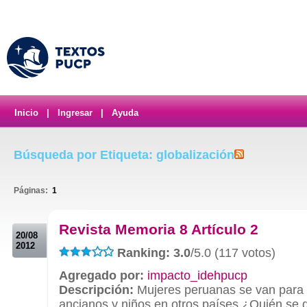
Inicio
|
Ingresar
|
Ayuda
Búsqueda por Etiqueta: globalización
Páginas:
1
.
Revista Memoria 8 Artículo 2
20/08
2012
Ranking: 3.0
/5.0 (117 votos)
Agregado por:
impacto_idehpucp
Descripción:
Mujeres peruanas se van para 
ancianos y niños en otros países.¿Quién se