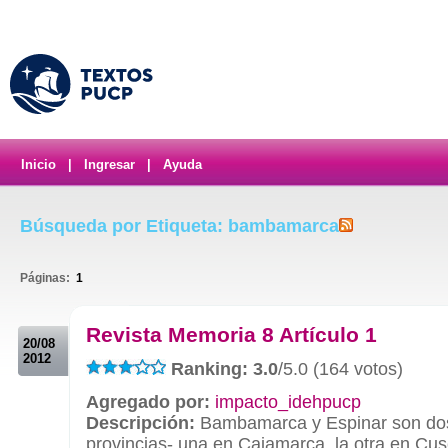
Inicio
|
Ingresar
|
Ayuda
Búsqueda por Etiqueta: bambamarca
Páginas:
1
.
Revista Memoria 8 Artículo 1
20/08
2012
Ranking: 3.0
/5.0 (164 votos)
Agregado por:
impacto_idehpucp
Descripción:
Bambamarca y Espinar son do
provincias- una en Cajamarca, la otra en Cu