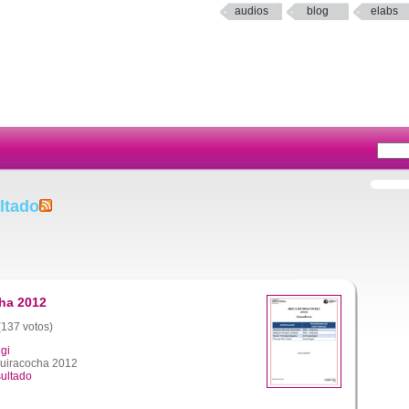
audios
blog
elabs
ltado
ha 2012
 (137 votos)
gi
uiracocha 2012
sultado