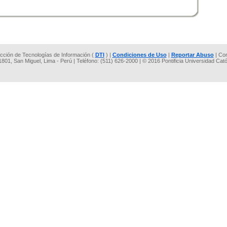
rección de Tecnologías de Información (
DTI
) |
Condiciones de Uso
|
Reportar Abuso
| Co
 1801, San Miguel, Lima - Perú | Teléfono: (511) 626-2000 | © 2016 Pontificia Universidad Cat