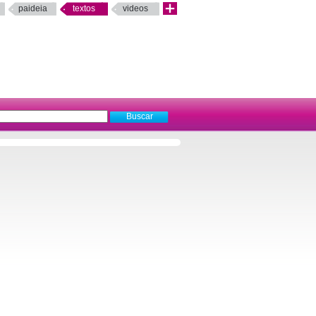
paideia
textos
videos