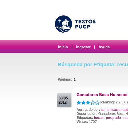
Inicio
|
Ingresar
|
Ayuda
Búsqueda por Etiqueta: resu
Páginas:
1
.
Ganadores Beca Huiracoc
30/05
2012
Ranking: 2.9
/5.0
Agregado por:
comunicacionesd
Descripción:
Ganadores Beca H
Etiquetas:
becas
,
posgrado
,
re
Vistas:
1707