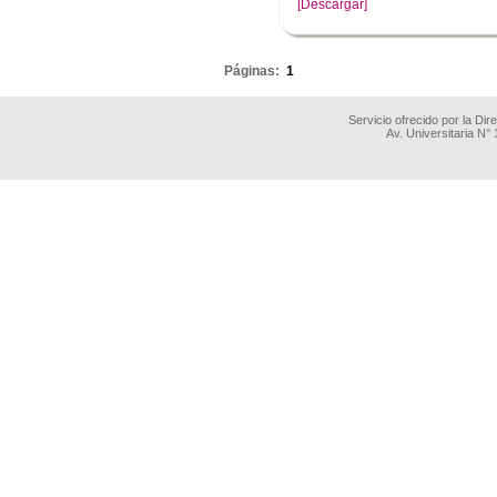
[Descargar]
.
Páginas:
1
Servicio ofrecido por la Di
Av. Universitaria N°