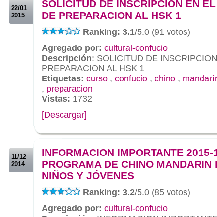
SOLICITUD DE INSCRIPCION EN E
22/01
DE PREPARACION AL HSK 1
2015
Ranking: 3.1
/5.0 (91 votos)
Agregado por:
cultural-confucio
Descripción:
SOLICITUD DE INSCRIPCION
PREPARACION AL HSK 1
Etiquetas:
curso
,
confucio
,
chino
,
mandarí
,
preparacion
Vistas:
1732
[Descargar]
.
.
INFORMACION IMPORTANTE 2015-
11/12
PROGRAMA DE CHINO MANDARIN 
2014
NIÑOS Y JÓVENES
Ranking: 3.2
/5.0 (85 votos)
Agregado por:
cultural-confucio