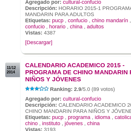
Agregado por:
cultural-confucio
Descripción:
HORARIO 2015-1 PROGRAMA
MANDARIN PARA ADULTOS
Etiquetas:
pucp
,
confucio
,
chino mandarín
confucio
,
horario
,
china
,
adultos
Vistas:
4387
[Descargar]
.
.
CALENDARIO ACADEMICO 2015 -
11/12
PROGRAMA DE CHINO MANDARIN 
2014
NIÑOS Y JÓVENES
Ranking: 2.9
/5.0 (89 votos)
Agregado por:
cultural-confucio
Descripción:
CALENDARIO ACADEMICO 2
CHINO MANDARIN PARA NIÑOS Y JÓVEN
Etiquetas:
pucp
,
programa
,
idioma
,
catolic
chino
,
instituto
,
jóvenes
,
china
Vistas:
3193