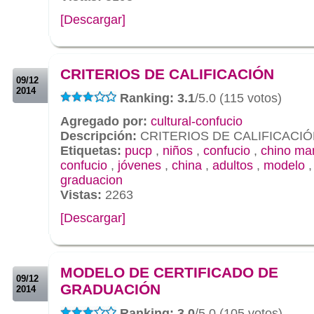
[Descargar]
.
.
CRITERIOS DE CALIFICACIÓN
09/12
2014
Ranking: 3.1
/5.0 (115 votos)
Agregado por:
cultural-confucio
Descripción:
CRITERIOS DE CALIFICACI
Etiquetas:
pucp
,
niños
,
confucio
,
chino ma
confucio
,
jóvenes
,
china
,
adultos
,
modelo
graduacion
Vistas:
2263
[Descargar]
.
.
MODELO DE CERTIFICADO DE
09/12
GRADUACIÓN
2014
Ranking: 3.0
/5.0 (105 votos)