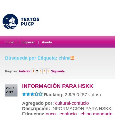
Inicio
|
Ingresar
|
Ayuda
Búsqueda por Etiqueta: china
Páginas:
Anterior
1
2
3
4
5
Siguiente
.
INFORMACIÓN PARA HSKK
26/03
2015
Ranking: 2.9
/5.0 (87 votos)
Agregado por:
cultural-confucio
Descripción:
INFORMACIÓN PARA HSKK
Etiquetas:
pucp
,
confucio
,
chino mandarín