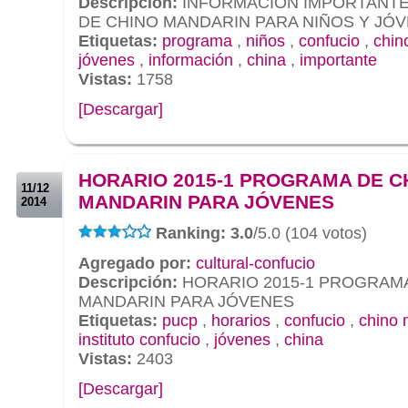
Descripción:
INFORMACION IMPORTANTE
DE CHINO MANDARIN PARA NIÑOS Y JÓ
Etiquetas:
programa
,
niños
,
confucio
,
chin
jóvenes
,
información
,
china
,
importante
Vistas:
1758
[Descargar]
.
.
HORARIO 2015-1 PROGRAMA DE C
11/12
MANDARIN PARA JÓVENES
2014
Ranking: 3.0
/5.0 (104 votos)
Agregado por:
cultural-confucio
Descripción:
HORARIO 2015-1 PROGRAMA
MANDARIN PARA JÓVENES
Etiquetas:
pucp
,
horarios
,
confucio
,
chino 
instituto confucio
,
jóvenes
,
china
Vistas:
2403
[Descargar]