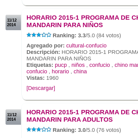
.
.
HORARIO 2015-1 PROGRAMA DE C
11/12
MANDARIN PARA NIÑOS
2014
Ranking: 3.3
/5.0 (84 votos)
Agregado por:
cultural-confucio
Descripción:
HORARIO 2015-1 PROGRAMA
MANDARIN PARA NIÑOS
Etiquetas:
pucp
,
niños
,
confucio
,
chino ma
confucio
,
horario
,
china
Vistas:
1960
[Descargar]
.
.
HORARIO 2015-1 PROGRAMA DE C
11/12
MANDARIN PARA ADULTOS
2014
Ranking: 3.0
/5.0 (76 votos)