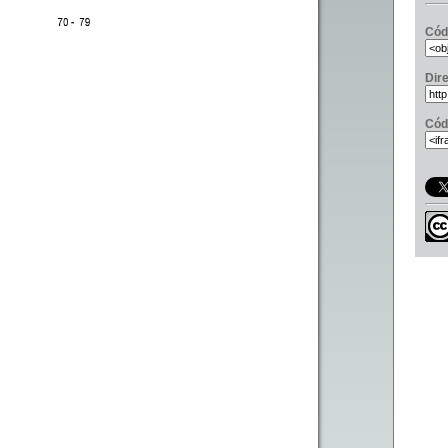
Cód
Dir
Cód