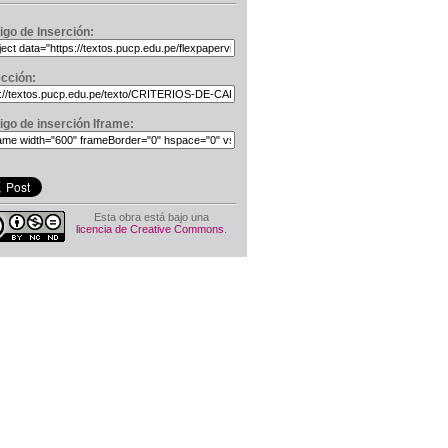
igo de Inserción:
ección:
igo de inserción Iframe:
Esta obra está bajo una
licencia de Creative Commons
.