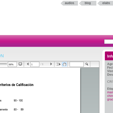
audios
blog
elabs
ÓN
Inf
Agr
/ 1
Fec
Vis
Des
CRI
Eti
man
chi
gra