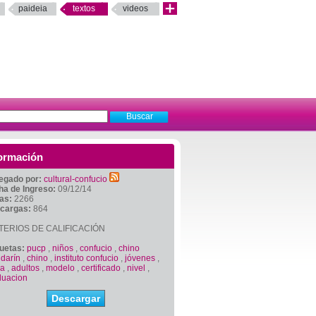
paideia
textos
videos
ormación
egado por:
cultural-confucio
ha de Ingreso:
09/12/14
tas:
2266
cargas:
864
TERIOS DE CALIFICACIÓN
quetas:
pucp
,
niños
,
confucio
,
chino
darín
,
chino
,
instituto confucio
,
jóvenes
,
na
,
adultos
,
modelo
,
certificado
,
nivel
,
duacion
Descargar