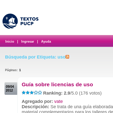
Inicio
|
Ingresar
|
Ayuda
Búsqueda por Etiqueta: uso
Páginas:
1
.
Guía sobre licencias de uso
09/04
2012
Ranking: 2.9
/5.0 (176 votos)
Agregado por:
vate
Descripción:
Se trata de una guía elaborad
material complementarios para los talleres d