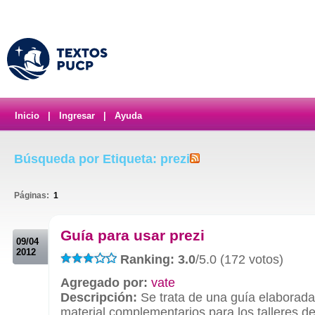
Inicio
|
Ingresar
|
Ayuda
Búsqueda por Etiqueta: prezi
Páginas:
1
.
Guía para usar prezi
09/04
2012
Ranking: 3.0
/5.0 (172 votos)
Agregado por:
vate
Descripción:
Se trata de una guía elaborad
material complementarios para los talleres d