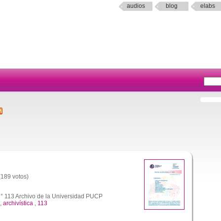
audios
blog
elabs
 (189 votos)
 n° 113 Archivo de la Universidad PUCP
,
archivística
,
113