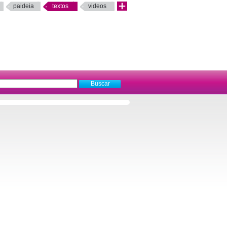
paideia
textos
videos