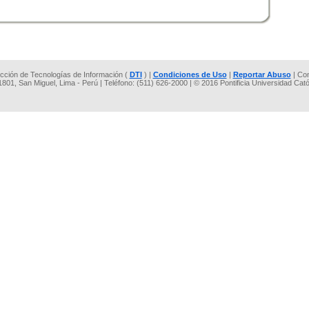
rección de Tecnologías de Información (
DTI
) |
Condiciones de Uso
|
Reportar Abuso
| Co
 1801, San Miguel, Lima - Perú | Teléfono: (511) 626-2000 | © 2016 Pontificia Universidad Cat