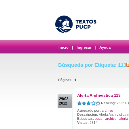
Inicio
|
Ingresar
|
Ayuda
Búsqueda por Etiqueta: 113
Páginas:
1
.
Alerta Archivística 113
29/02
2012
Ranking: 2.9
/5.0
Agregado por:
archivo
Descripción:
Alerta Archivística
Etiquetas:
pucp
,
archivo
,
alerta
Vistas:
2314