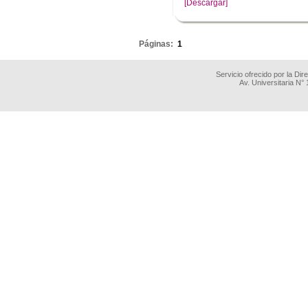
[Descargar]
.
Páginas:
1
Servicio ofrecido por la Di
Av. Universitaria N°