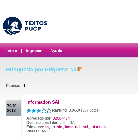
Inicio
|
Ingresar
|
Ayuda
Búsqueda por Etiqueta: sai
Páginas:
1
.
Information SAI
30/01
2012
Ranking: 3.0
/5.0 (167 votos)
Agregado por:
02004424
Descripción:
Information SAI
Etiquetas:
ingenieria
,
industrial
,
sai
,
information
Vistas:
1691