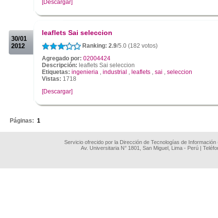
[Descargar]
.
.
leaflets Sai seleccion
30/01
2012
Ranking: 2.9
/5.0 (182 votos)
Agregado por:
02004424
Descripción:
leaflets Sai seleccion
Etiquetas:
ingenieria
,
industrial
,
leaflets
,
sai
,
seleccion
Vistas:
1718
[Descargar]
.
Páginas:
1
Servicio ofrecido por la Dirección de Tecnologías de Información
Av. Universitaria N° 1801, San Miguel, Lima - Perú | Teléf