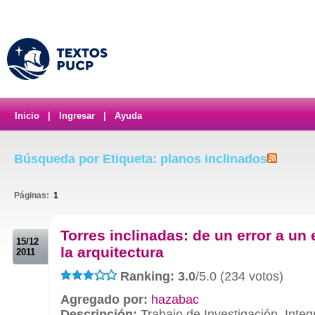
Inicio
|
Ingresar
|
Ayuda
Búsqueda por Etiqueta: planos inclinados
Páginas:
1
.
Torres inclinadas: de un error a un 
15/12
la arquitectura
2011
Ranking: 3.0
/5.0 (234 votos)
Agregado por:
hazabac
Descripción:
Trabajo de Investigación. Integ