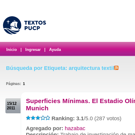
Inicio
|
Ingresar
|
Ayuda
Búsqueda por Etiqueta: arquitectura textil
Páginas:
1
.
Superficies Mínimas. El Estadio Ol
15/12
Munich
2011
Ranking: 3.1
/5.0 (287 votos)
Agregado por:
hazabac
Descripción:
Trabajo de investigación de ma