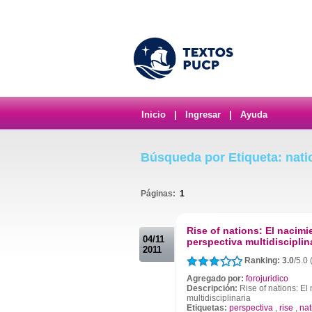
Inicio
|
Ingresar
|
Ayuda
Búsqueda por Etiqueta: nati
Páginas:
1
.
Rise of nations: El nacim
04/11
perspectiva multidisciplin
2011
Ranking: 3.0
/5.0
Agregado por:
forojuridico
Descripción:
Rise of nations: El
multidisciplinaria
Etiquetas:
perspectiva
,
rise
,
nat