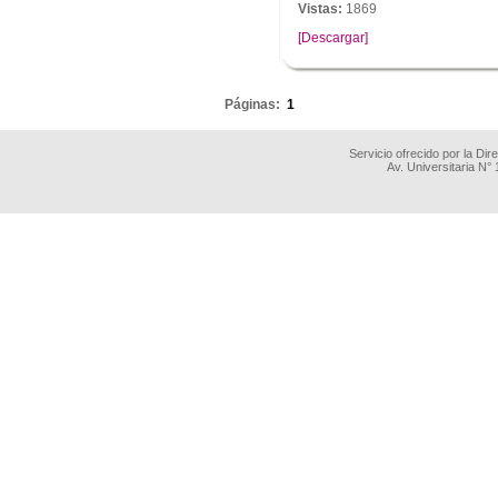
Vistas:
1869
[Descargar]
.
Páginas:
1
Servicio ofrecido por la Di
Av. Universitaria N°