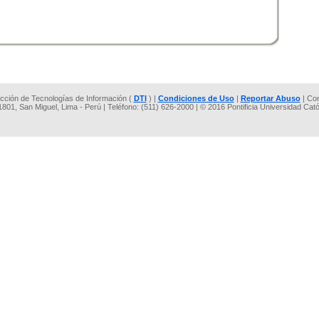
rección de Tecnologías de Información (
DTI
) |
Condiciones de Uso
|
Reportar Abuso
| Co
 1801, San Miguel, Lima - Perú | Teléfono: (511) 626-2000 | © 2016 Pontificia Universidad Cat