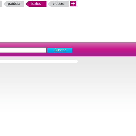
paideia
textos
videos