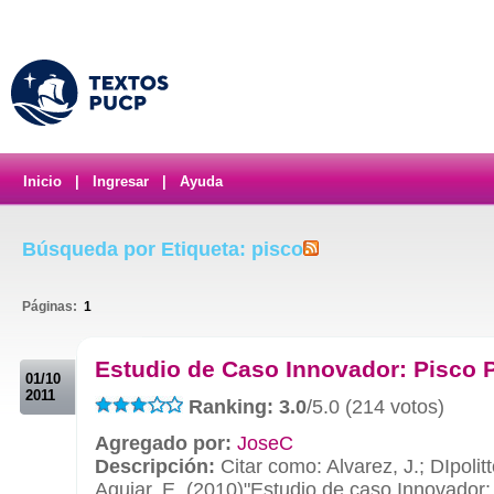
Inicio
|
Ingresar
|
Ayuda
Búsqueda por Etiqueta: pisco
Páginas:
1
.
Estudio de Caso Innovador: Pisco 
01/10
2011
Ranking: 3.0
/5.0 (214 votos)
Agregado por:
JoseC
Descripción:
Citar como: Alvarez, J.; DIpolitt
Aguiar, E. (2010)"Estudio de caso Innovador: