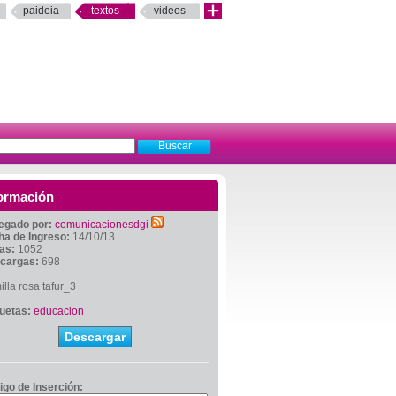
paideia
textos
videos
ormación
egado por:
comunicacionesdgi
ha de Ingreso:
14/10/13
tas:
1052
cargas:
698
lla rosa tafur_3
quetas:
educacion
Descargar
igo de Inserción: