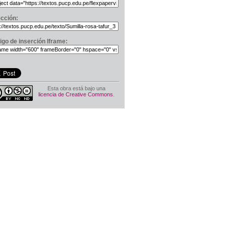
ección:
igo de inserción Iframe:
Esta obra está bajo una
licencia de Creative Commons
.