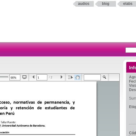
audios
blog
elabs
Inf
Agr
/ 2
Fec
Vis
Des
Sumi
Eti
Cód