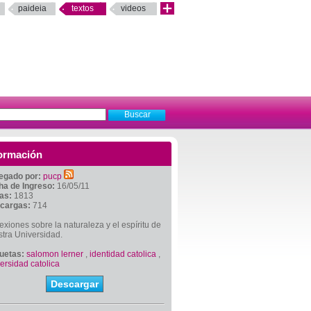
paideia
textos
videos
ormación
egado por:
pucp
ha de Ingreso:
16/05/11
tas:
1813
cargas:
714
exiones sobre la naturaleza y el espíritu de
tra Universidad.
quetas:
salomon lerner
,
identidad catolica
,
ersidad catolica
Descargar