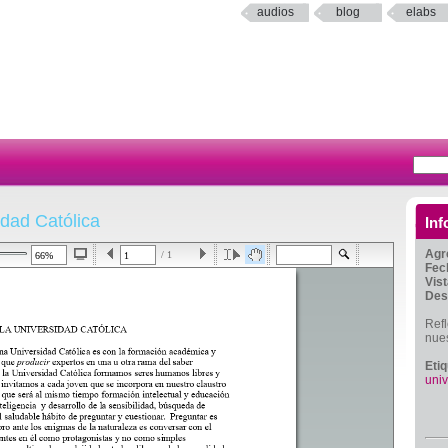
audios
blog
elabs
idad Católica
Inf
Agr
/ 1
Fec
Vis
Des
Refl
nues
Eti
univ