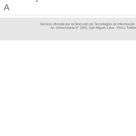
A
Servicio ofrecido por la Dirección de Tecnologías de Información
Av. Universitaria N° 1801, San Miguel, Lima - Perú | Teléf