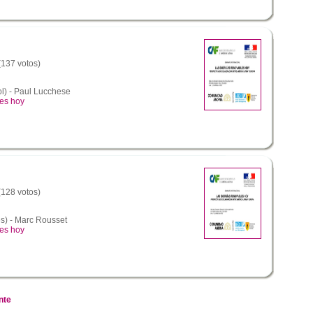
 (137 votos)
) - Paul Lucchese
les hoy
 (128 votos)
s) - Marc Rousset
les hoy
nte