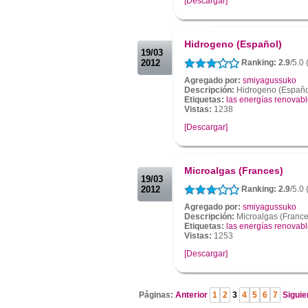
[Descargar]
.
.
Hidrogeno (Español)
19/03
2012
Ranking: 2.9
/5.0
Agregado por:
smiyagussuko
Descripción:
Hidrogeno (Español
Etiquetas:
las energías renovab
Vistas:
1238
[Descargar]
.
.
Microalgas (Frances)
19/03
2012
Ranking: 2.9
/5.0
Agregado por:
smiyagussuko
Descripción:
Microalgas (France
Etiquetas:
las energías renovab
Vistas:
1253
[Descargar]
.
Páginas:
Anterior
1
2
3
4
5
6
7
Siguie