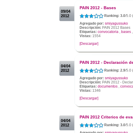
.
PAIN 2012 - Bases
09/04
2012
Ranking: 3.0
/5.0
Agregado por:
smiyagussuko
Descripción:
PAIN 2012 Bases
Etiquetas:
convocatoria
,
bases
Vistas:
1554
[Descargar]
.
.
PAIN 2012 - Declaración 
04/04
2012
Ranking: 2.9
/5.0
Agregado por:
smiyagussuko
Descripción:
PAIN 2012 - Declar
Etiquetas:
documentos
,
convoca
Vistas:
1346
[Descargar]
.
.
PAIN 2012 Criterios de ev
04/04
2012
Ranking: 3.0
/5.0 
Agregado por:
smiyagussuko