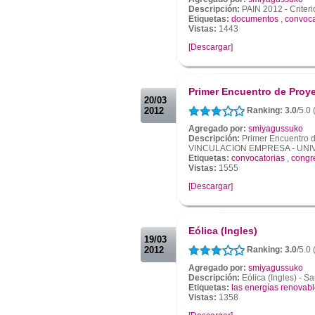
Descripción:
PAIN 2012 - Criteri
Etiquetas:
documentos
,
convoca
Vistas:
1443
[Descargar]
.
.
Primer Encuentro de Proye
20/03
2012
Ranking: 3.0
/5.0
Agregado por:
smiyagussuko
Descripción:
Primer Encuentro d
VINCULACION EMPRESA - UNI
Etiquetas:
convocatorias
,
congr
Vistas:
1555
[Descargar]
.
.
Eólica (Ingles)
19/03
2012
Ranking: 3.0
/5.0
Agregado por:
smiyagussuko
Descripción:
Eólica (Ingles) - S
Etiquetas:
las energías renovab
Vistas:
1358