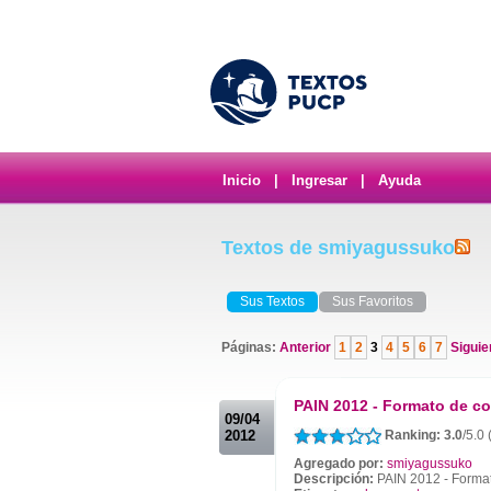
Inicio
|
Ingresar
|
Ayuda
Textos de smiyagussuko
Sus Textos
Sus Favoritos
Páginas:
Anterior
1
2
3
4
5
6
7
Siguie
.
PAIN 2012 - Formato de 
09/04
2012
Ranking: 3.0
/5.0
Agregado por:
smiyagussuko
Descripción:
PAIN 2012 - Forma