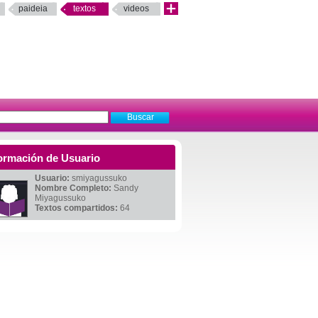
paideia
textos
videos
ormación de Usuario
Usuario:
smiyagussuko
Nombre Completo:
Sandy
Miyagussuko
Textos compartidos:
64