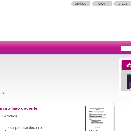
audios
blog
elabs
Inf
nte
compromiso docente
 (164 votos)
to de compromiso docente