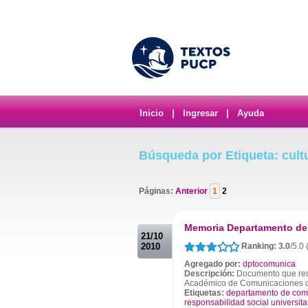
Inicio
|
Ingresar
|
Ayuda
Búsqueda por Etiqueta: cult
Páginas:
Anterior
1
2
.
Memoria Departamento de
21/10
2010
Ranking: 3.0
/5.0
Agregado por:
dptocomunica
Descripción:
Documento que reco
Académico de Comunicaciones d
Etiquetas:
departamento de com
responsabilidad social universita