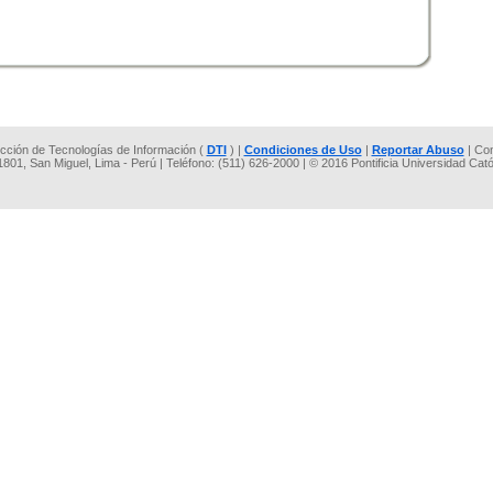
rección de Tecnologías de Información (
DTI
) |
Condiciones de Uso
|
Reportar Abuso
| Co
 1801, San Miguel, Lima - Perú | Teléfono: (511) 626-2000 | © 2016 Pontificia Universidad Cat