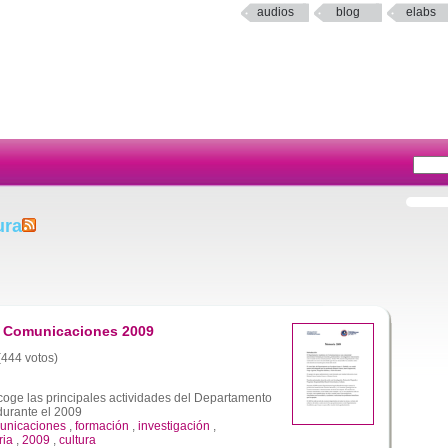
audios
blog
elabs
ura
 Comunicaciones 2009
 (444 votos)
ge las principales actividades del Departamento
urante el 2009
unicaciones
,
formación
,
investigación
,
ria
,
2009
,
cultura