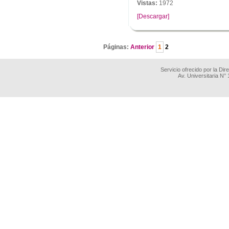
Vistas:
1972
[Descargar]
.
Páginas:
Anterior
1
2
Servicio ofrecido por la Di
Av. Universitaria N°