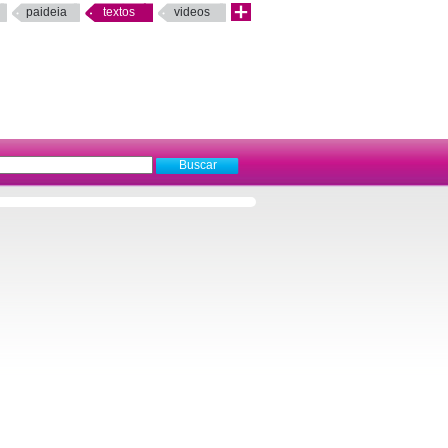
paideia
textos
videos