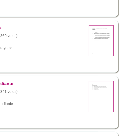
o
 (369 votos)
royecto
udiante
 (341 votos)
studiante