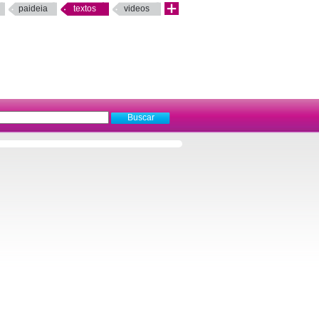
paideia
textos
videos