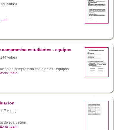
 (168 votos)
,
pain
de compromiso estudiantes - equipos
 (144 votos)
ación de compromiso estudiantes - equipos
toria
,
pain
aluacion
(117 votos)
os de evaluacion
toria
,
pain