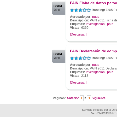
PAIN Ficha de datos pers
08/04
2011
Ranking: 3.0
/5.0
Agregado por:
pucp
Descripción:
PAIN 2011 Ficha de
Etiquetas:
investigación
,
pain
Vistas:
6369
[Descargar]
.
.
PAIN Declaración de comp
08/04
2011
Ranking: 3.0
/5.0
Agregado por:
pucp
Descripción:
PAIN 2011 Declara
Etiquetas:
investigación
,
pain
Vistas:
2113
[Descargar]
.
Páginas:
Anterior
1
2
3
Siguiente
Servicio ofrecido por la Di
Av. Universitaria N°