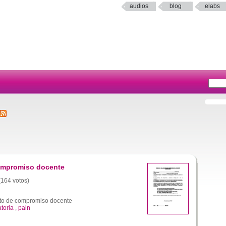
audios
blog
elabs
compromiso docente
 (164 votos)
to de compromiso docente
toria
,
pain