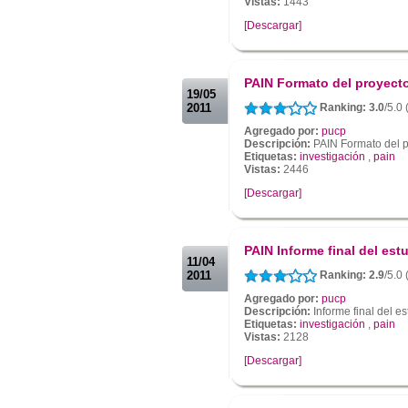
Vistas:
1443
[Descargar]
.
.
PAIN Formato del proyect
19/05
2011
Ranking: 3.0
/5.0
Agregado por:
pucp
Descripción:
PAIN Formato del p
Etiquetas:
investigación
,
pain
Vistas:
2446
[Descargar]
.
.
PAIN Informe final del est
11/04
2011
Ranking: 2.9
/5.0
Agregado por:
pucp
Descripción:
Informe final del e
Etiquetas:
investigación
,
pain
Vistas:
2128
[Descargar]
.
.