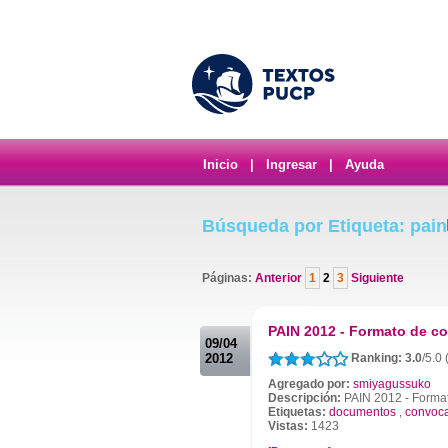
Inicio
|
Ingresar
|
Ayuda
Búsqueda por Etiqueta: pain
Páginas:
Anterior
1
2
3
Siguiente
.
PAIN 2012 - Formato de 
09/04
2012
Ranking: 3.0
/5.0
Agregado por:
smiyagussuko
Descripción:
PAIN 2012 - Forma
Etiquetas:
documentos
,
convoca
Vistas:
1423