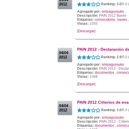
2012
Ranking: 3.0
/5.0
Agregado por:
smiyagussuko
Descripción:
PAIN 2012 Bases
Etiquetas:
convocatoria
,
bases
Vistas:
1555
[Descargar]
.
.
PAIN 2012 - Declaración 
04/04
2012
Ranking: 2.9
/5.0
Agregado por:
smiyagussuko
Descripción:
PAIN 2012 - Declar
Etiquetas:
documentos
,
convoca
Vistas:
1348
[Descargar]
.
.
PAIN 2012 Criterios de ev
04/04
2012
Ranking: 3.0
/5.0 
Agregado por:
smiyagussuko
Descripción:
PAIN 2012 - Criteri
Etiquetas:
documentos
,
convoca