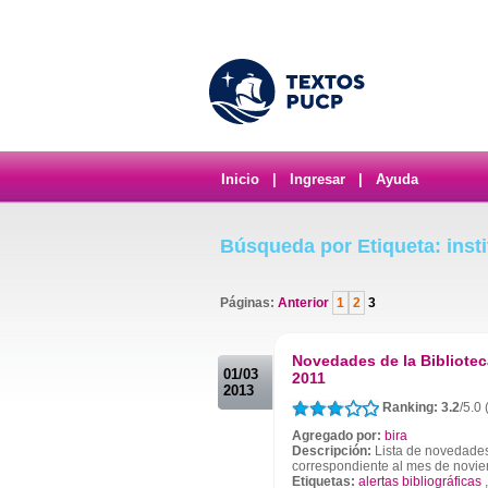
Inicio
|
Ingresar
|
Ayuda
Búsqueda por Etiqueta: insti
Páginas:
Anterior
1
2
3
.
Novedades de la Bibliotec
01/03
2011
2013
Ranking: 3.2
/5.0 
Agregado por:
bira
Descripción:
Lista de novedades 
correspondiente al mes de novi
Etiquetas:
alertas bibliográficas