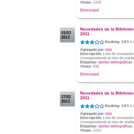
Vistas:
1035
[Descargar]
.
.
Novedades de la Bibliotec
01/03
2011
2013
Ranking: 3.0
/5.0 
Agregado por:
bira
Descripción:
Lista de novedades 
correspondiente al mes de octub
Etiquetas:
alertas bibliográficas
Vistas:
936
[Descargar]
.
.
Novedades de la Bibliotec
27/02
2011
2013
Ranking: 3.0
/5.0 
Agregado por:
bira
Descripción:
Lista de novedades 
correspondiente al mes de septi
Etiquetas:
alertas bibliográficas
Vistas:
1023