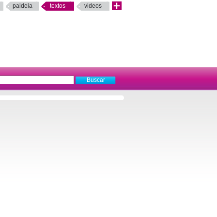
paideia
textos
videos