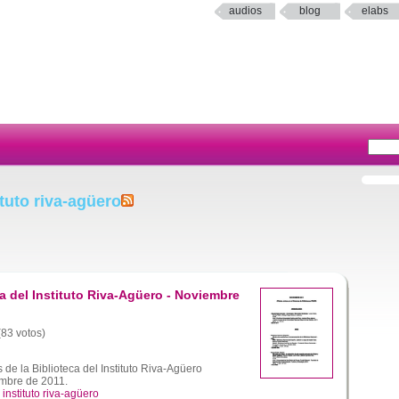
audios
blog
elabs
tuto riva-agüero
a del Instituto Riva-Agüero - Noviembre
(83 votos)
de la Biblioteca del Instituto Riva-Agüero
embre de 2011.
,
instituto riva-agüero