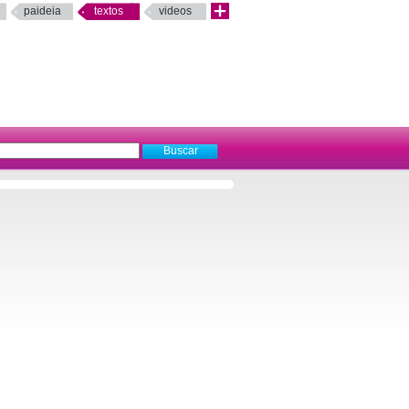
paideia
textos
videos