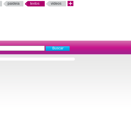
paideia
textos
videos