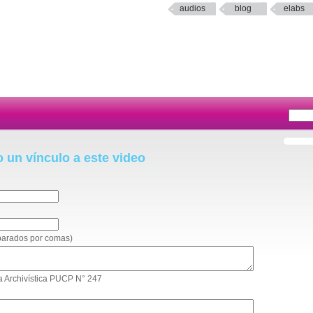
audios
blog
elabs
o un vínculo a este video
eparados por comas)
rta Archivística PUCP N° 247