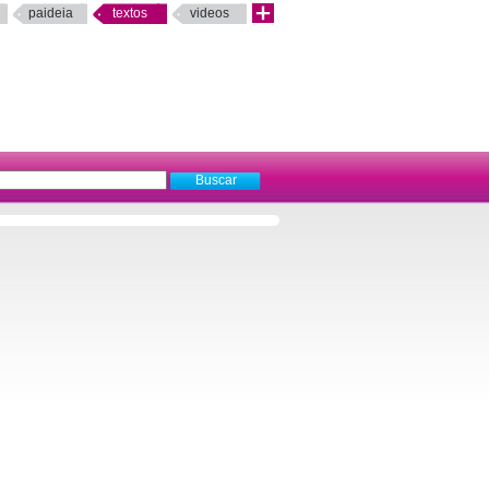
paideia
textos
videos