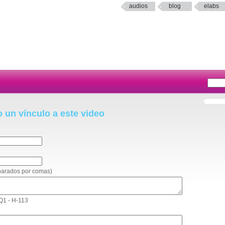
audios
blog
elabs
o un vínculo a este video
eparados por comas)
 Q1 - H-113